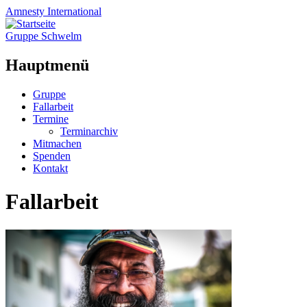
Amnesty
International
Gruppe Schwelm
Hauptmenü
Zum
Gruppe
Inhalt
Fallarbeit
springen
Termine
Terminarchiv
Mitmachen
Spenden
Kontakt
Fallarbeit